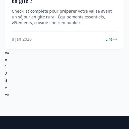
en gîte ?
Checklist complète pour préparer votre valise avant
un séjour en gîte rural. Équipements essentiels,
vêtements, cuisine : ne rien oublier.
8 Jan 2026
Lire
««
«
1
2
3
»
»»