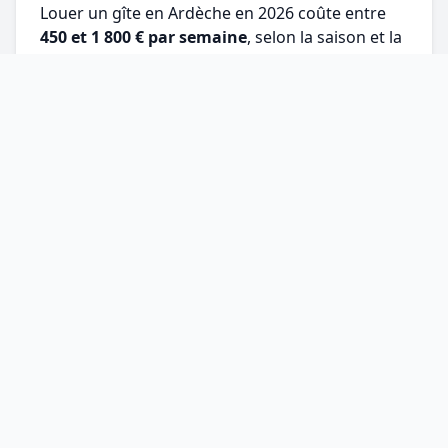
Louer un gîte en Ardèche en 2026 coûte entre
450 et 1 800 € par semaine
, selon la saison et la
…
Les Gîtes de la Gardine
Guide pratique pour vos séjours en gîte rural. Découvrez
les plus belles destinations, conseils séjour, activités
nature et art de vivre des terroirs français.
NOS RUBRIQUES
Destinations