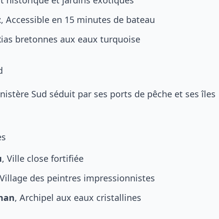
rt historique et jardins exotiques
z
, Accessible en 15 minutes de bateau
Rias bretonnes aux eaux turquoise
d
inistère Sud séduit par ses ports de pêche et ses îles
es
u
, Ville close fortifiée
 Village des peintres impressionnistes
énan
, Archipel aux eaux cristallines