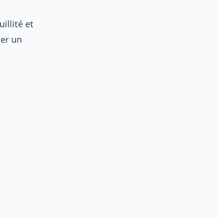
s
illité et
uer un