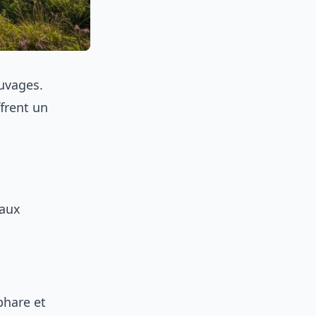
uvages.
ffrent un
 aux
phare et