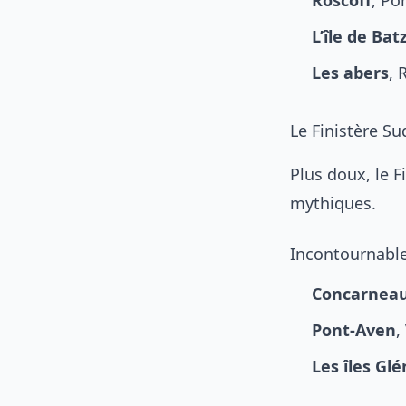
Roscoff
, Po
L’île de Bat
Les abers
, 
Le Finistère Su
Plus doux, le F
mythiques.
Incontournabl
Concarnea
Pont-Aven
,
Les îles Gl