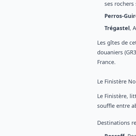
ses rochers 
Perros-Guir
Trégastel
, 
Les gîtes de c
douaniers (GR34
France.
Le Finistère No
Le Finistère, l
souffle entre a
Destinations 