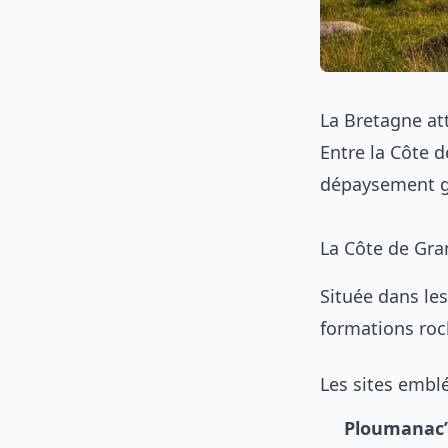
La Bretagne at
Entre la Côte d
dépaysement g
La Côte de Gra
Située dans le
formations roch
Les sites emb
Ploumanac