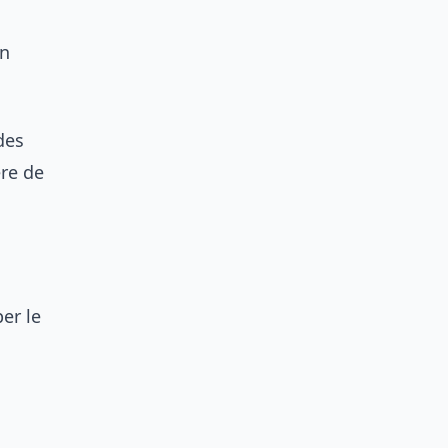
in
des
ère de
per le